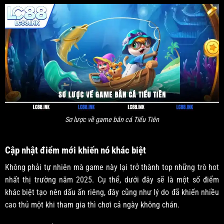
Sơ lược về game bắn cá Tiểu Tiên
Cập nhật điểm mới khiến nó khác biệt
Không phải tự nhiên mà game này lại trở thành top những trò hot
nhất thị trường năm 2025. Cụ thể, dưới đây sẽ là một số điểm
khác biệt tạo nên dấu ấn riêng, đây cũng như lý do đã khiến nhiều
cao thủ một khi tham gia thì chơi cả ngày không chán.