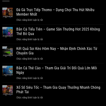
Đá Gà Trực Tiếp Thomo – Dạng Chọi Thu Hút Nhiều
Member Nhất
Chức năng bình luận bị tắt
ở
Đá
Gà
Bắn Cá Tiểu Tiên – Game Săn Thưởng Hot 2025 Không
Trực
Thể Bỏ Qua
Tiếp
Chức năng bình luận bị tắt
ở
Thomo
Bắn
–
Cá
Kết Quả Soi Kèo Hôm Nay – Nhận Định Chính Xác Từ
Dạng
Tiểu
Chọi
Chuyên Gia
Tiên
Thu
Chức năng bình luận bị tắt
ở
–
Hút
Kết
Game
Nhiều
Quả
Bắn Cá Thẻ Cào – Tham Gia Giải Trí Đổi Quà Lớn Mỗi
Săn
Member
Soi
Thưởng
Ngày
Nhất
Kèo
Hot
Chức năng bình luận bị tắt
ở
Hôm
2025
Bắn
Nay
Không
Cá
Xổ Số Siêu Tốc – Tham Gia Quay Thưởng Nhanh Chóng
–
Thể
Thẻ
Nhận
Phát Tài
Bỏ
Cào
Định
Qua
Chức năng bình luận bị tắt
ở
–
Chính
Xổ
Tham
Xác
Số