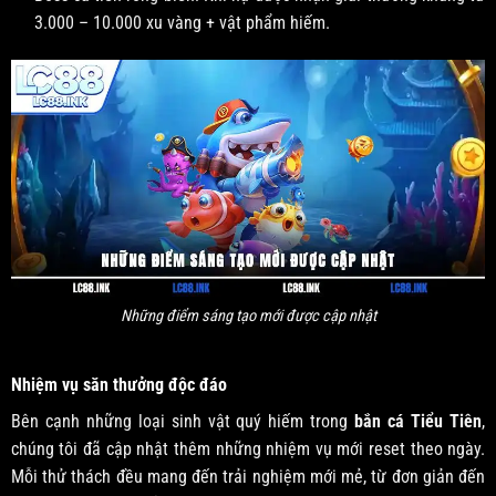
3.000 – 10.000 xu vàng + vật phẩm hiếm.
Những điểm sáng tạo mới được cập nhật
Nhiệm vụ săn thưởng độc đáo
Bên cạnh những loại sinh vật quý hiếm trong
bắn cá Tiểu Tiên
,
chúng tôi đã cập nhật thêm những nhiệm vụ mới reset theo ngày.
Mỗi thử thách đều mang đến trải nghiệm mới mẻ, từ đơn giản đến