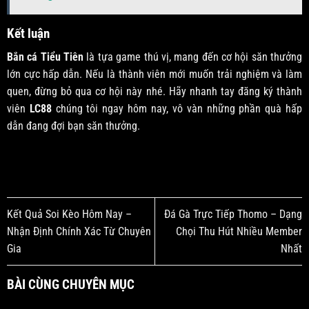
Kết luận
Bắn cá Tiểu Tiên
là tựa game thú vị, mang đến cơ hội săn thưởng
lớn cực hấp dẫn. Nếu là thành viên mới muốn trải nghiệm và làm
quen, đừng bỏ qua cơ hội này nhé. Hãy nhanh tay đăng ký thành
viên
LC88
chúng tôi ngay hôm nay, vô vàn những phần quà hấp
dẫn đang đợi bạn săn thưởng.
Kết Quả Soi Kèo Hôm Nay –
Đá Gà Trực Tiếp Thomo – Dạng
Nhận Định Chính Xác Từ Chuyên
Chọi Thu Hút Nhiều Member
Gia
Nhất
BÀI CÙNG CHUYÊN MỤC