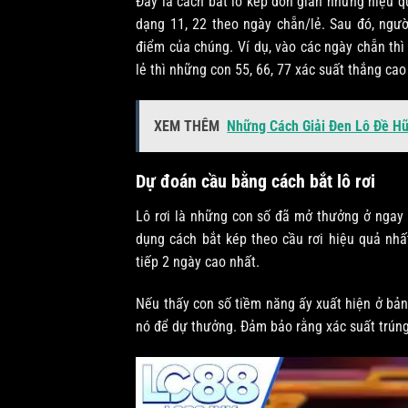
Đây là cách bắt lô kép đơn giản nhưng hiệu q
dạng 11, 22 theo ngày chẵn/lẻ. Sau đó, ngư
điểm của chúng. Ví dụ, vào các ngày chẵn th
lẻ thì những con 55, 66, 77 xác suất thắng cao
XEM THÊM
Những Cách Giải Đen Lô Đề H
Dự đoán cầu bằng cách bắt lô rơi
Lô rơi là những con số đã mở thưởng ở ngay 
dụng cách bắt kép theo cầu rơi hiệu quả nhất
tiếp 2 ngày cao nhất.
Nếu thấy con số tiềm năng ấy xuất hiện ở bản
nó để dự thưởng. Đảm bảo rằng xác suất trún