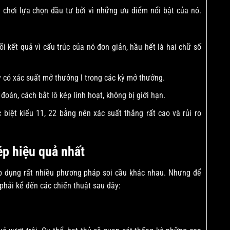
 chơi lựa chọn đầu tư bởi vì những ưu điểm nổi bật của nó.
i kết quả vì cấu trúc của nó đơn giản, hầu hết là hai chữ số
y có xác suất mở thưởng l trong các kỳ mở thưởng.
án, cách bắt lô kép linh hoạt, không bị giới hạn.
biệt kiểu 11, 22 bằng nên xác suất thắng rất cao và rủi ro
ép hiệu quả nhất
áp dụng rất nhiều phương pháp soi cầu khác nhau. Nhưng để
ì phải kể đến các chiến thuật sau đây: