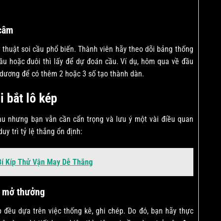
 câm
ỹ thuật soi cầu phổ biến. Thành viên hãy theo dõi bảng thống
ầu hoặc đuôi thì lấy để dự đoán cầu. Ví dụ, hôm qua về đầu
 dương để có thêm 2 hoặc 3 số tạo thành dàn.
i bắt lô kép
au nhưng bạn vẫn cần cẩn trọng và lưu ý một vài điều quan
uy trì tỷ lệ thắng ổn định:
Bí Kíp Thử Vận May Dễ Thắng
sử mở thưởng
p đều dựa trên việc thống kê, ghi chép. Do đó, bạn hãy thực