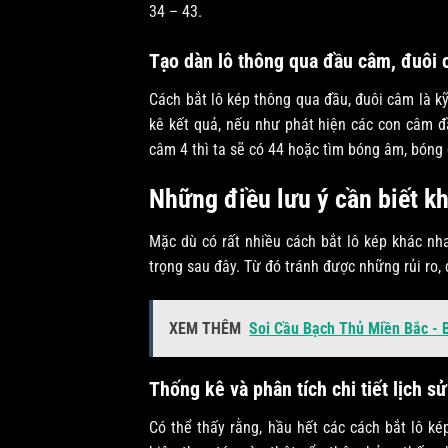
34 – 43.
Tạo dàn lô thông qua đầu câm, đuôi
Cách bắt lô kép thông qua đầu, đuôi câm là k
kê kết quả, nếu như phát hiện các con câm đ
câm 4 thì ta sẽ có 44 hoặc tìm bóng âm, bóng
Những điều lưu ý cần biết kh
Mặc dù có rất nhiều cách bắt lô kép khác nh
trọng sau đây. Từ đó tránh được những rủi ro, d
XEM THÊM
Soi Cầu Bạch Thủ Miền Bắc - 
Thống kê và phân tích chi tiết lịch 
Có thể thấy rằng, hầu hết các cách bắt lô ké