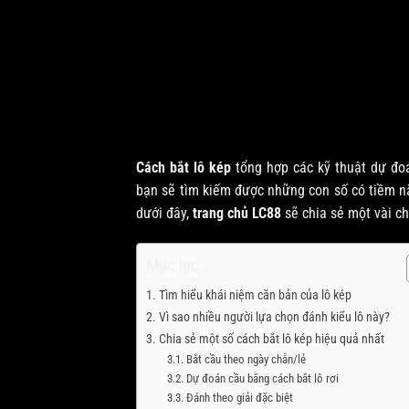
Cách bắt lô kép
tổng hợp các kỹ thuật dự đo
bạn sẽ tìm kiếm được những con số có tiềm năn
dưới đây,
trang chủ LC88
sẽ chia sẻ một vài ch
Mục lục
Tìm hiểu khái niệm căn bản của lô kép
Vì sao nhiều người lựa chọn đánh kiểu lô này?
Chia sẻ một số cách bắt lô kép hiệu quả nhất
Bắt cầu theo ngày chẵn/lẻ
Dự đoán cầu bằng cách bắt lô rơi
Đánh theo giải đặc biệt