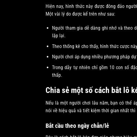
Hiện nay, hình thức này được đông đảo người
Một vài lý do được kể trên như sau:
Người tham gia dễ dàng ghi nhớ và theo dõ
lặp lại.
Theo thống kê cho thấy, hình thức cược nà
Người chơi áp dụng nhiều phương pháp dự đo
Trong dãy tự nhiên chỉ gồm 10 con số đặc 
thấp.
Chia sẻ một số cách bắt lô k
Nếu là một người chơi lâu năm, bạn có thể 
nói về hiệu quả và tiết kiệm thời gian nhất th
Bắt cầu theo ngày chẵn/lẻ