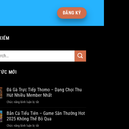
ĐĂNG KÝ
KIẾM
TỨC MỚI
Đá Gà Trực Tiếp Thomo – Dạng Chọi Thu
Hút Nhiều Member Nhất
Chức năng bình luận bị tắt
ở
Đá
Gà
Bắn Cá Tiểu Tiên – Game Săn Thưởng Hot
Trực
2025 Không Thể Bỏ Qua
Tiếp
Chức năng bình luận bị tắt
ở
Thomo