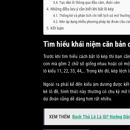
Tạo dàn lô thông qua đầu câm, đuôi câm
Những điều lưu ý cần biết khi bắt lô kép
Thống kê và phân tích chi tiết lịch sử mở thưởn
Nên áp dụng nhiều phương pháp dự đoán cầu cùn
Kết luận
Tìm hiểu khái niệm căn bản 
Trước khi tìm hiểu cách bắt lô kép thì bạn cầ
con mà gồm 2 chữ số giống nhau hoặc có một 
lô kiểu 11, 22, 33, 44,… Trong khi đó, kép lệc
Ngoài ra phải kể đến kiểu âm dương được kết 
kê lô đề, hình thức này thường có chu kỳ mở
dự đoán cũng dễ dàng hơn rất nhiều.
XEM THÊM
Bạch Thủ Lô Là Gì? Hướng Dẫ