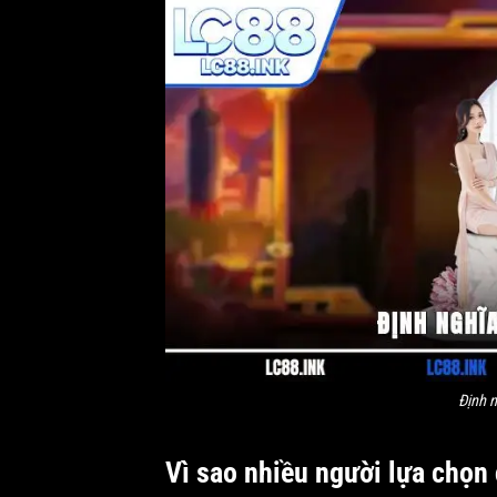
Định n
Vì sao nhiều người lựa chọn