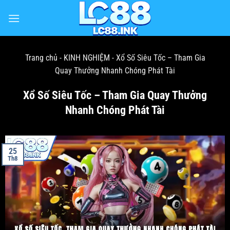
Trang chủ
-
KINH NGHIỆM
-
Xổ Số Siêu Tốc – Tham Gia
Quay Thưởng Nhanh Chóng Phát Tài
Xổ Số Siêu Tốc – Tham Gia Quay Thưởng
Nhanh Chóng Phát Tài
25
Th8