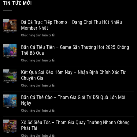
TIN TỨC MỚI
Đá Gà Trực Tiếp Thomo – Dạng Chọi Thu Hút Nhiều
Member Nhất
Chức năng bình luận bị tắt
ở
Đá
Gà
Bắn Cá Tiểu Tiên – Game Săn Thưởng Hot 2025 Không
Trực
Thể Bỏ Qua
Tiếp
Chức năng bình luận bị tắt
ở
Thomo
Bắn
–
Cá
Kết Quả Soi Kèo Hôm Nay – Nhận Định Chính Xác Từ
Dạng
Tiểu
Chọi
Chuyên Gia
Tiên
Thu
Chức năng bình luận bị tắt
ở
–
Hút
Kết
Game
Nhiều
Quả
Bắn Cá Thẻ Cào – Tham Gia Giải Trí Đổi Quà Lớn Mỗi
Săn
Member
Soi
Thưởng
Ngày
Nhất
Kèo
Hot
Chức năng bình luận bị tắt
ở
Hôm
2025
Bắn
Nay
Không
Cá
Xổ Số Siêu Tốc – Tham Gia Quay Thưởng Nhanh Chóng
–
Thể
Thẻ
Nhận
Phát Tài
Bỏ
Cào
Định
Qua
Chức năng bình luận bị tắt
ở
–