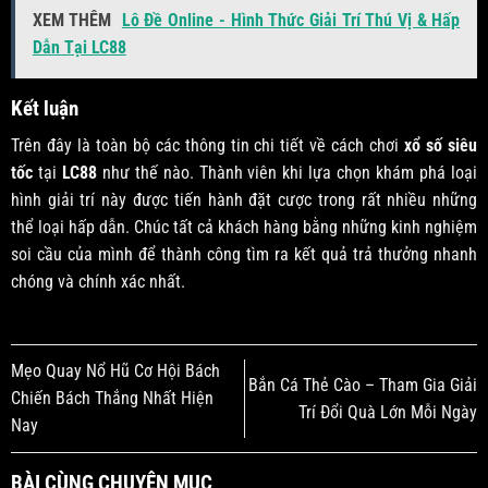
XEM THÊM
Lô Đề Online - Hình Thức Giải Trí Thú Vị & Hấp
Dẫn Tại LC88
Kết luận
Trên đây là toàn bộ các thông tin chi tiết về cách chơi
xổ số siêu
tốc
tại
LC88
như thế nào. Thành viên khi lựa chọn khám phá loại
hình giải trí này được tiến hành đặt cược trong rất nhiều những
thể loại hấp dẫn. Chúc tất cả khách hàng bằng những kinh nghiệm
soi cầu của mình để thành công tìm ra kết quả trả thưởng nhanh
chóng và chính xác nhất.
Mẹo Quay Nổ Hũ Cơ Hội Bách
Bắn Cá Thẻ Cào – Tham Gia Giải
Chiến Bách Thắng Nhất Hiện
Trí Đổi Quà Lớn Mỗi Ngày
Nay
BÀI CÙNG CHUYÊN MỤC