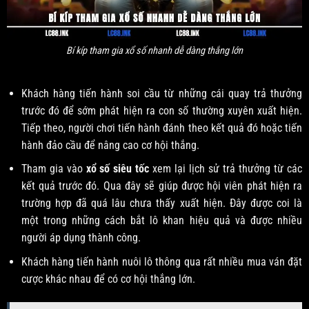
Bí kíp tham gia xổ số nhanh dễ dàng thắng lớn
Khách hàng tiến hành soi cầu từ những cái quay trả thưởng
trước đó để sớm phát hiện ra con số thường xuyên xuất hiện.
Tiếp theo, người chơi tiến hành đánh theo kết quả đó hoặc tiến
hành đảo cầu để nâng cao cơ hội thắng.
Tham gia vào
xổ số siêu tốc
xem lại lịch sử trả thưởng từ các
kết quả trước đó. Qua đây sẽ giúp được hội viên phát hiện ra
trường hợp đã quá lâu chưa thấy xuất hiện. Đây được coi là
một trong những cách bắt lô khan hiệu quả và được nhiều
người áp dụng thành công.
Khách hàng tiến hành nuôi lô thông qua rất nhiều mua ván đặt
cược khác nhau để có cơ hội thắng lớn.