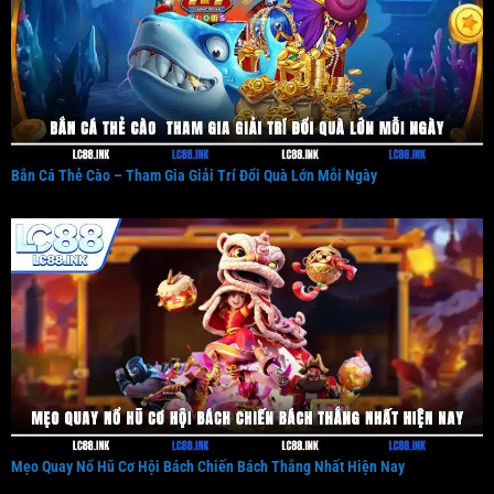
Bắn Cá Thẻ Cào – Tham Gia Giải Trí Đổi Quà Lớn Mỗi Ngày
Mẹo Quay Nổ Hũ Cơ Hội Bách Chiến Bách Thắng Nhất Hiện Nay