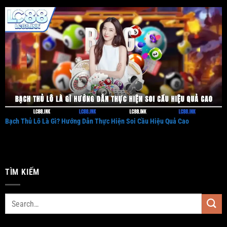
Bạch Thủ Lô Là Gì? Hướng Dẫn Thực Hiện Soi Cầu Hiệu Quả Cao
TÌM KIẾM