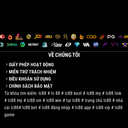
Chính
Xổ
Tham
Xác
Số
Gia
Từ
Siêu
Giải
Chuyên
Tốc
Trí
Gia
–
Đổi
Tham
Quà
Gia
Lớn
Quay
Mỗi
Thưởng
Ngày
Nhanh
Chóng
VỀ CHÚNG TÔI
Phát
Tài
GIẤY PHÉP HOẠT ĐỘNG
MIỄN TRỪ TRÁCH NHIỆM
ĐIỀU KHOẢN SỬ DỤNG
CHÍNH SÁCH BẢO MẬT
Từ khóa tìm kiếm: lc88 # lc 88 # lc88 best # lc88 my # lc88 link
# lc88 my # lc88 vin # lc88 win # tại lc88 # trang chủ lc88 # nhà
cái lc88# lc88 bet # lc88 đăng nhập # lc88 app # lc88 vip # lc88
game