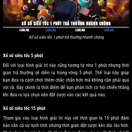
Xổ số siêu tốc 1 phút trả thưởng nhanh chóng
Xổ số siêu tốc 5 phút
Đối với loại hình giải trí này cũng tương tự như 1 phút nhưng thời
gian trả thưởng sẽ diễn ra trong vòng 5 phút. Thể loại này giúp
bạn đưa ra cách chơi thêm chắc chắn hơn mà không cần phải quá
vội vã. Đây chính là thời điểm để bạn phân tích cơ hội chiến thắng
khi đưa ra lựa chọn nên đặt cược vào các kết quả nào.
Xổ số siêu tốc 15 phút
Tham gia vào loại hình giải trí này với thời gian là 15 phút đảm
bảo vẫn có sự kịch tính nhưng thời gian đặt cược kéo dài lâu hơn.