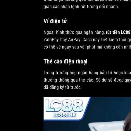
gian xác nhận lệnh rút tương đối nhanh.
Ví điện tử
Ngoài hình thức qua ngân hàng,
rút tiền LC88
ZaloPay hay AirPay. Cách này tiết kiệm thời gi
có thể về ngay sau vài phút mà không cần nhi
Thẻ cào điện thoại
Trong trường hợp ngân hàng bảo trì hoặc khô
thưởng thông qua thẻ cào. Số dư sẽ được quy 
đã đăng ký từ trước.