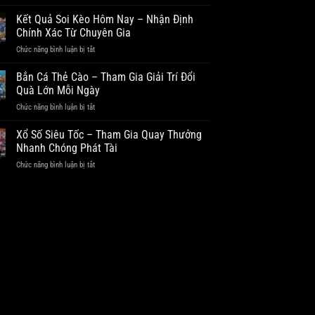
Bắn
–
Cá
Kết Quả Soi Kèo Hôm Nay – Nhận Định
Dạng
Tiểu
Chọi
Chính Xác Từ Chuyên Gia
Tiên
Thu
Chức năng bình luận bị tắt
ở
–
Hút
Kết
Game
Nhiều
Quả
Bắn Cá Thẻ Cào – Tham Gia Giải Trí Đổi
Săn
Member
Soi
Thưởng
Quà Lớn Mỗi Ngày
Nhất
Kèo
Hot
Chức năng bình luận bị tắt
ở
Hôm
2025
Bắn
Nay
Không
Cá
Xổ Số Siêu Tốc – Tham Gia Quay Thưởng
–
Thể
Thẻ
Nhận
Nhanh Chóng Phát Tài
Bỏ
Cào
Định
Qua
Chức năng bình luận bị tắt
ở
–
Chính
Xổ
Tham
Xác
Số
Gia
Từ
Siêu
Giải
Chuyên
Tốc
Trí
Gia
–
Đổi
Tham
Quà
Gia
Lớn
Quay
Mỗi
Thưởng
Ngày
Nhanh
Chóng
Phát