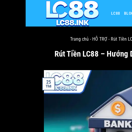
LC88
BLO
Trang chủ
-
HỖ TRỢ
-
Rút Tiền L
Rút Tiền LC88 – Hướng D
25
Th8