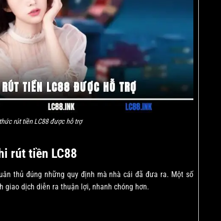
hức rút tiền LC88 được hỗ trợ
hi rút tiền LC88
tuân thủ đúng những quy định mà nhà cái đã đưa ra. Một số
nh giao dịch diễn ra thuận lợi, nhanh chóng hơn.