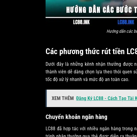
Hướng dẫn các bướ
Các phương thức rút tiền LC
Dưới đây là những kênh nhận thưởng được nhà
thành viên dễ dàng chọn lựa theo thói quen 
tốc độ xử lý nhanh và mức độ an toàn cao.
XEM THÊM
Đăng Ký LC88 - Cách Tạo Tài
Chuyển khoản ngân hàng
LC88 đã hợp tác với nhiều ngân hàng trong n
trình nhận thưởng qua thẻ được diễn ra thuận 