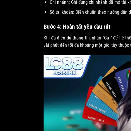
Chi nhánh: Ghi đúng chi nhánh đã mở tài k
Số tài khoản: Điền chuẩn theo hướng dẫn đ
Bước 4: Hoàn tất yêu cầu rút
Khi đã điền đủ thông tin, nhấn “Gửi” để hệ t
vài phút đến tối đa khoảng một giờ, tùy thuộ