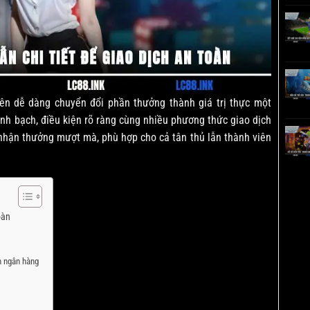
iên dễ dàng chuyển đổi phần thưởng thành giá trị thực một
inh bạch, điều kiện rõ ràng cùng nhiều phương thức giao dịch
nhận thưởng mượt mà, phù hợp cho cả tân thủ lẫn thành viên
toàn
n ngân hàng