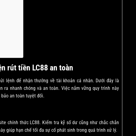
n rút tiền LC88 an toàn
 gửi lệnh để nhận thưởng về tài khoản cá nhân. Dưới đây là
ễn ra nhanh chóng và an toàn. Việc nắm vững quy trình này
 bảo an toàn tuyệt đối.
site chính thức LC88. Kiểm tra kỹ số dư cũng như chắc chắn
ày giúp hạn chế tối đa sự cố phát sinh trong quá trình xử lý.